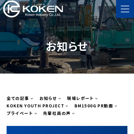
t
o
g
g
l
お知らせ
e
n
a
v
i
g
a
t
全ての記事
お知らせ
現場レポート
i
KOKEN YOUTH PROJECT
BM1500G PR動画
o
プライベート
先輩社員の声
n